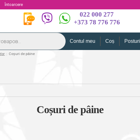
i
Întoarcere
022 000 277
+373 78 776 776
Contul meu
Coș
Postur
lor
Coșuri de pâine
Coșuri de pâine