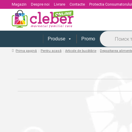
Magazin
Despre noi
Livrare
Contacte
Protectia Consumatorulu
Products
search
Produse
Promo
Prima pagină
Pentru acasă
Articole de bucătărie
Depozitarea alimente