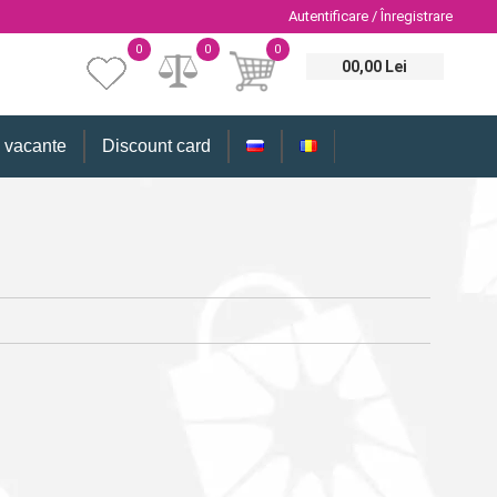
Autentificare / Înregistrare
0
0
0
00,00 Lei
i vacante
Discount card