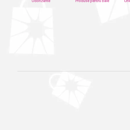
Odorizante
Produse pentru baie
Une