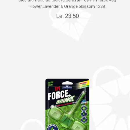
Bloc aromatic de toaletă General Fresh Tri Force 45g
Flower Lavender & Orange blossom 1238
Lei
23.50