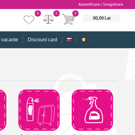
Autentificare / Înregistrare
0
0
0
00,00 Lei
i vacante
Discount card