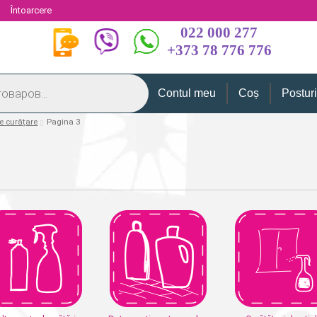
i
Întoarcere
022 000 277
+373 78 776 776
Contul meu
Coș
Postur
e curățare
Pagina 3