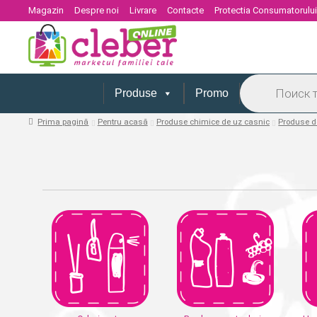
Magazin
Despre noi
Livrare
Contacte
Protectia Consumatorulu
Products
search
Produse
Promo
Prima pagină
Pentru acasă
Produse chimice de uz casnic
Produse d