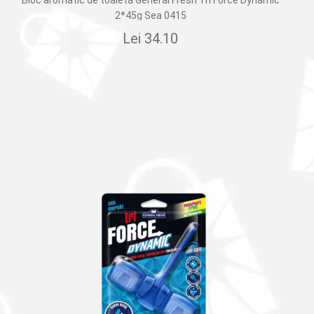
Bloc aromatic de toaletă General Fresh Tri Force Dynamic
2*45g Sea 0415
Lei
34.10