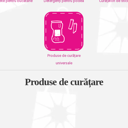
lte pentru bucătărie
Detergenți pentru podea
Curățători de stic
Produse de curățare
universale
Produse de curățare