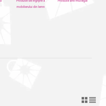
lă
Produse de ingrijire a
Produse anti-mucegai
mobilierului din lemn