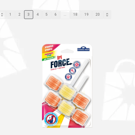
1
2
3
4
5
6
…
18
19
20