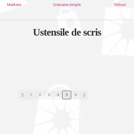
Markere
Creioane simple
Stilouri
Ustensile de scris
1
2
3
4
5
6