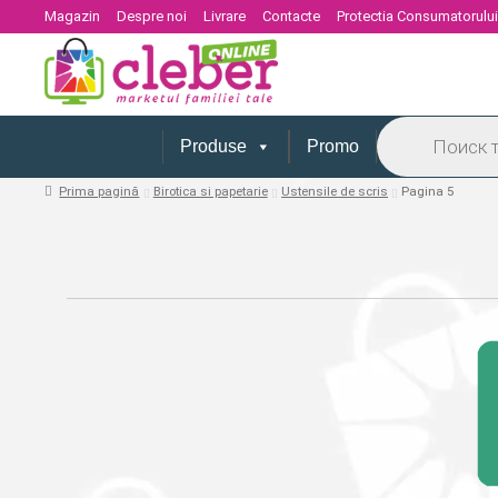
Magazin
Despre noi
Livrare
Contacte
Protectia Consumatorulu
Products
search
Produse
Promo
Prima pagină
Birotica si papetarie
Ustensile de scris
Pagina 5