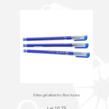
Stilou gel albastru 3buc lucios
Lei
10.75