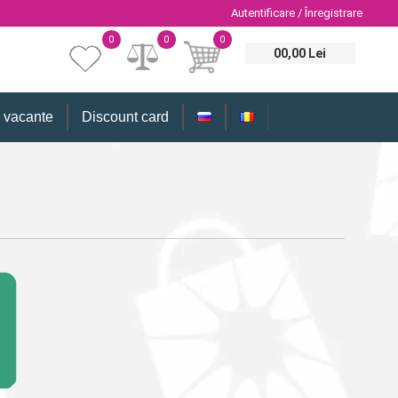
Autentificare / Înregistrare
0
0
0
00,00 Lei
i vacante
Discount card