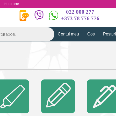
i
Întoarcere
022 000 277
+373 78 776 776
Contul meu
Coș
Postur